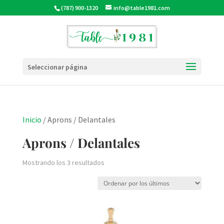
(787) 900-1320
info@table1981.com
Seleccionar página
Inicio
/ Aprons / Delantales
Aprons / Delantales
Ordenado
Mostrando los 3 resultados
por
los
últimos