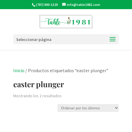
(787) 900-1320
info@table1981.com
Seleccionar página
Inicio
/ Productos etiquetados “easter plunger”
easter plunger
Ordenado
Mostrando los 2 resultados
por
los
últimos