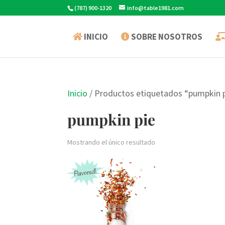
(787) 900-1320
info@table1981.com
INICIO
SOBRE NOSOTROS
Inicio
/ Productos etiquetados “pumpkin 
pumpkin pie
Mostrando el único resultado