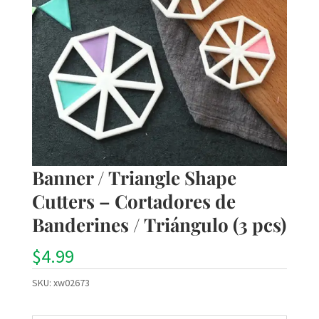
Banner / Triangle Shape
Cutters – Cortadores de
Banderines / Triángulo (3 pcs)
$
4.99
SKU:
xw02673