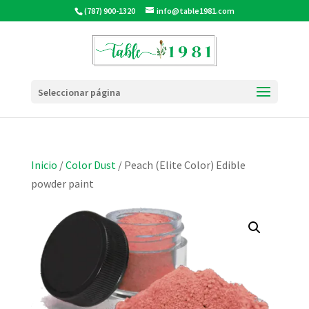
(787) 900-1320
info@table1981.com
Seleccionar página
Inicio
/
Color Dust
/ Peach (Elite Color) Edible
powder paint