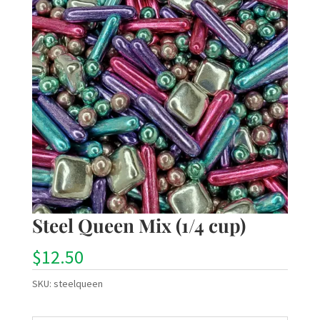
Steel Queen Mix (1/4 cup)
$
12.50
SKU:
steelqueen