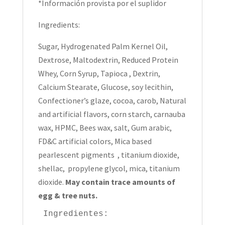
*Información provista por el suplidor
Ingredients:
Sugar, Hydrogenated Palm Kernel Oil,
Dextrose, Maltodextrin, Reduced Protein
Whey, Corn Syrup, Tapioca , Dextrin,
Calcium Stearate, Glucose, soy lecithin,
Confectioner’s glaze, cocoa, carob, Natural
and artificial flavors, corn starch, carnauba
wax, HPMC, Bees wax, salt, Gum arabic,
FD&C artificial colors, Mica based
pearlescent pigments , titanium dioxide,
shellac, propylene glycol, mica, titanium
dioxide.
May contain trace amounts of
egg & tree nuts.
Ingredientes:
