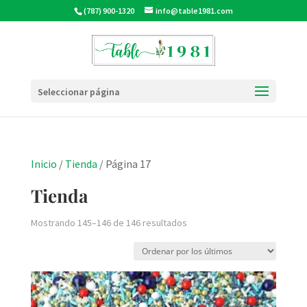
(787) 900-1320
info@table1981.com
Seleccionar página
Inicio
/
Tienda
/ Página 17
Tienda
Ordenado
Mostrando 145–146 de 146 resultados
por
los
últimos