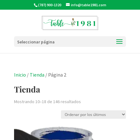
(787) 900-1320
info@table1981.com
Seleccionar página
Inicio
/
Tienda
/ Página 2
Tienda
Ordenado
Mostrando 10–18 de 146 resultados
por
los
últimos