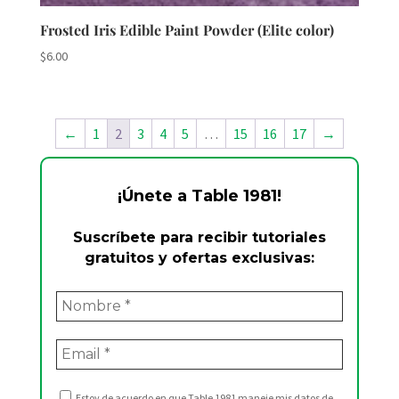
Frosted Iris Edible Paint Powder (Elite color)
$
6.00
←
1
2
3
4
5
…
15
16
17
→
¡Únete a Table 1981!
Suscríbete para recibir tutoriales
gratuitos y ofertas exclusivas:
Estoy de acuerdo en que Table 1981 maneje mis datos de